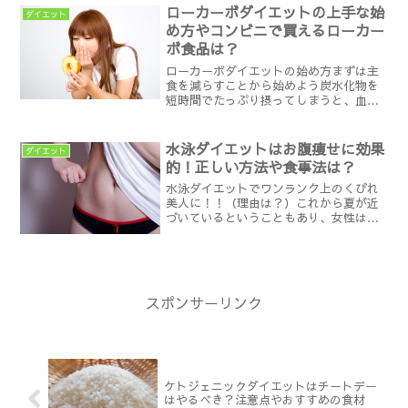
今回紹介するロバート・アトキンス博士
ローカーボダイエットの上手な始
ダイエット
が考案したローカーボダ...
め方やコンビニで買えるローカー
ボ食品は？
ローカーボダイエットの始め方まずは主
食を減らすことから始めよう炭水化物を
短時間でたっぷり摂ってしまうと、血糖
値があがることからインシュリンという
ホルモンが増加し、脂肪を溜め込んでし
まう為体重が増える傾向にあります。＝
水泳ダイエットはお腹痩せに効果
ダイエット
（イコール）糖質の量を減...
的！正しい方法や食事法は？
水泳ダイエットでワンランク上のくびれ
美人に！！（理由は？）これから夏が近
づいているということもあり、女性は何
かと露出する機会が増えるものですよ
ね。そうなると「早く痩せなきゃ・・」
と焦り始めると共に、特にウエスト部分
は夏場目立ってきますのでお...
スポンサーリンク
ケトジェニックダイエットはチートデー
はやるべき？注意点やおすすめの食材