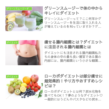
菌が種類ごとにかたまりになって腸壁に
棲息しています。この腸内細菌のかたま
グリーンスムージーで体の中から
グリーンスムージーダイエット
りを、腸内フローラ...
キレイにダイエット
グリーンスムージーって？ここ何年かグ
リーンスムージーを生活に取り入れる人
が増えているのを知っていますか？グリ
ーンスムージーとは生野菜と果物をミキ
サーで撹拌した飲み物のことです。ミキ
サーさえあれば作るのはとっても簡単。
痩せる腸内細菌とは？ダイエット
グリーンスムージーは気軽...
ダイエット
に注目される腸内細菌とは
ダイエットにも注目される腸内細菌私た
ちの身体の中の最も長い器官である腸の
内部には、腸内細菌という小さな細菌が
棲んでおり、さまざまな種類の細菌が集
まって、増殖を繰り返しています。その
数はおよそ、数百種類、100兆個にのぼる
ローカボダイエットは部分痩せに
といわれています10...
ダイエット
超効果的！やり方やおすすめレシ
ピは？
ローカボダイエットとは何？炭水化物を
食べてもOK！？夢のようなダイエット♡
一般的にはうどんやパスタなどの炭水化
物を食べると一気に太ってしまうという
イメージは強いものですよね。しかし、