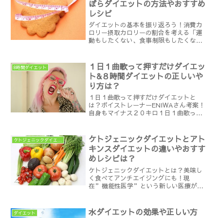
ぼらダイエットの方法やおすすめ
レシピ
ダイエットの基本を振り返ろう！消費カ
ロリー摂取カロリーの割合を考える「運
動もしたくない、食事制限もしたくな
い・・だけど痩せたい！！」と考えるズ
ボラ女子はとっても多いはず。やはり楽
してやせれるものなら痩せたいものです
１日１曲歌って押すだけダイエッ
8時間ダイエット
よね。ズボラダイエットを成...
ト&８時間ダイエットの正しいや
り方は？
１日１曲歌って押すだけダイエットと
は？ボイストレーナーENIWAさん考案！
自身もマイナス２０キロ１日１曲歌って
押すだけダイエットとは、６月１７日放
送の金曜日に聞きたい女たちでボイスト
レーナーのENIWAさんが紹介してくれた
ケトジェニックダイエットとアト
ケトジェニックダイエット
今話題のダイエット...
キンスダイエットの違いやおすす
めレシピは？
ケトジェニックダイエットとは？美味し
く食べてアンチエイジングにも！現
在”機能性医学”という新しい医療が注
目を浴びていることはご存知ですか？例
えば生活習慣病でしたり、うつ病、むく
みや冷え性まで病院で処方されるお薬無
水ダイエットの効果や正しい方
ダイエット
しで食事療法や生活スタイルを...