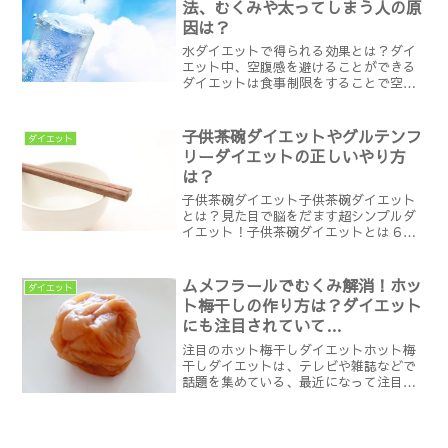
法、むくみや太ってしまう人の原
因は？
水ダイエットで得られる効果とは？ダイ
エット中、空腹感を避けることができる
ダイエットは食事制限をすることで空腹
感に襲われるものですが、空腹感に耐え
られずに無駄食いに走る方はとても多い
ものですね。そもそも空腹感というもの
子供茶碗ダイエットやグルテンフ
ダイエット
は血糖値が下降し、脳の摂...
リーダイエットの正しいやり方
は？
子供茶碗ダイエット子供茶碗ダイエット
とは？見た目で脳をだます超シンプルダ
イエット！子供茶碗ダイエットとは６月
２０日放送の直撃！コロシアム！！ズバ
ット！TVの２時間スペシャルで紹介され
たダイエットの一つです。今回ズバッと
ムメフラールでむくみ解消！ホッ
ダイエット
TVでは芸能人ではなく...
ト梅干しの作り方は？ダイエット
にも注目されていて…
注目のホット梅干しダイエットホット梅
干しダイエットは、テレビや雑誌などで
話題を集めている、最近になって注目を
浴びているダイエット方法です。先日、
人気バラエティ番組の企画において、女
性芸能人の2人が、2週間かけてホット梅
干しダイエットに挑戦し...