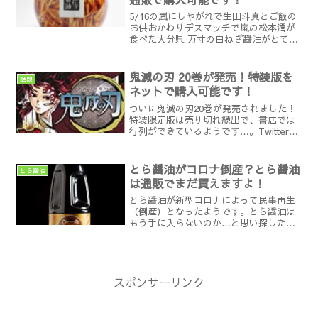
5/16の嵐にしやがれで生田斗真とご飯の
お供おかわりデスマッチで嵐の松本潤が
食べた大分県 万寸の白ねぎ醤油がとても
気になったので購入できないか調べてみ
ました！今すぐに購入したい方は目次よ
り楽天市場で購入できます！まで飛んで
鬼滅の刃 20巻が発売！特装版を
話題
ください！Twit...
ネットで購入可能です！
ついに鬼滅の刃20巻が発売されました！
特装限定版は売り切れ続出で、書店では
行列ができているようです…。Twitterの
リアクションは…Twitterでは以下のよう
なリアクションがありました！鬼滅の刃
終わるの？現代って何？単行本は21巻が7
とら醤油がコロナ倒産？とら醤油
とら醤油
月...
は通販でまだ買えますよ！
とら醤油が新型コロナによって民事再生
（倒産）となったようです。とら醤油は
もう手に入らないのか…と思い探したと
ころまだ購入が可能でした！今すぐに購
入したい方は目次を活用してください！
とら醤油とはとら醤油とは、岡山県にあ
る老舗の醤油メーカーのこ...
スポンサーリンク