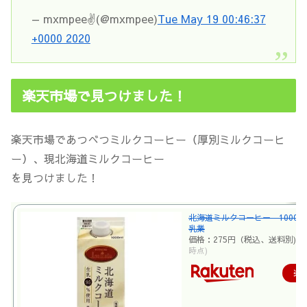
— mxmpee✌(@mxmpee)
Tue May 19 00:46:37
+0000 2020
楽天市場で見つけました！
楽天市場であつべつミルクコーヒー（厚別ミルクコーヒ
ー）、現北海道ミルクコーヒー
を見つけました！
北海道ミルクコーヒー 1000m
乳業
価格：275円（税込、送料別)
(
時点)
楽