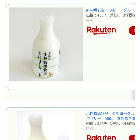
新札幌乳業 のむヨーグルト 50
価格：453円（税込、送料別)
(
時点)
楽
小林牧場物語 のむヨーグルト
ごゼリー 500g 新札幌乳業
価格：348円（税込、送料別)
(
時点)
楽