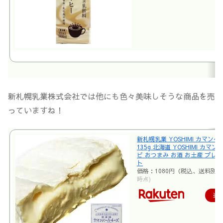
新札幌乳業株式会社では他にも色々美味しそうな商品を売
っていますね！
新札幌乳業 YOSHIMI カマン
135g 北海道 YOSHIMI カマ
ビ おつまみ お酒 お土産 プレ
ト
価格：1080円（税込、送料別)
時点)
楽