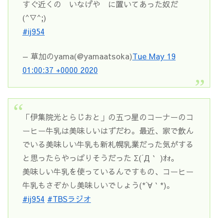
すぐ近くの いなげや に置いてあった奴だ
(^▽^;)
#ij954
— 草加のyama(@yamaatsoka)
Tue May 19
01:00:37 +0000 2020
「伊集院光とらじおと」の五つ星のコーナーのコ
ーヒー牛乳は美味しいはずだわ。最近、家で飲ん
でいる美味しい牛乳も新札幌乳業だった気がする
と思ったらやっぱりそうだった Σ(´Д｀ )ｵｫ。
美味しい牛乳を使っているんですもの、コーヒー
牛乳もさぞかし美味しいでしょう(*´∀｀*)。
#ij954
#TBSラジオ