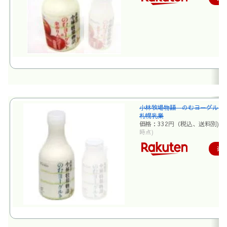
小林牧場物語 のむヨーグルト 
札幌乳業
価格：332円（税込、送料別)
(
時点)
楽