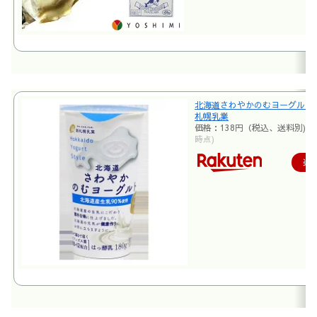
北海道さわやかのむヨーグルト 
札幌乳業
価格：138円（税込、送料別)
(
時点)
楽