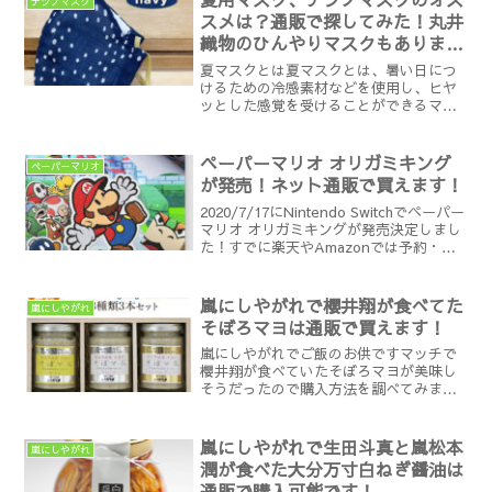
ナツノマスク
スメは？通販で探してみた！丸井
織物のひんやりマスクもありま
す！
夏マスクとは夏マスクとは、暑い日につ
けるための冷感素材などを使用し、ヒヤ
ッとした感覚を受けることができるマス
クのことです。今年はコロナ対策で暑い
日もマスクの着用が必須となりそうです
が、暑くてつけてられない！という状況
ペーパーマリオ オリガミキング
ペーパーマリオ
を少しでも改善するための...
が発売！ネット通販で買えます！
2020/7/17にNintendo Switchでペーパー
マリオ オリガミキングが発売決定しまし
た！すでに楽天やAmazonでは予約・発
売中です！すぐに購入したい人は目次か
ら楽天orAmazonの紹介まで飛んでくだ
さい！ペーパーマリオ オ...
嵐にしやがれで櫻井翔が食べてた
嵐にしやがれ
そぼろマヨは通販で買えます！
嵐にしやがれでご飯のお供ですマッチで
櫻井翔が食べていたそぼろマヨが美味し
そうだったので購入方法を調べてみまし
た！すぐに購入したい方は目次より楽天
市場で購入へ飛んでください！Twitterの
反応はTwitterではこのようなリアクショ
嵐にしやがれで生田斗真と嵐松本
嵐にしやがれ
ンがあり...
潤が食べた大分万寸白ねぎ醤油は
通販で購入可能です！