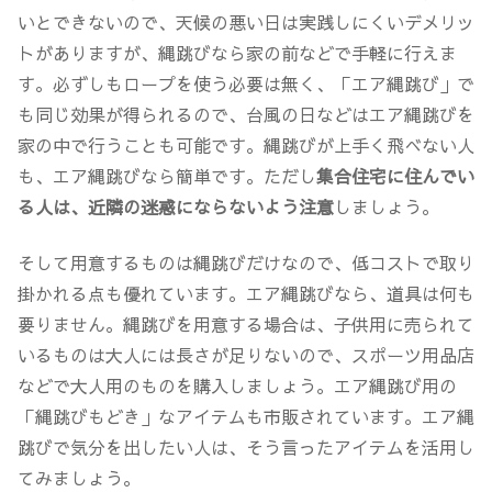
いとできないので、天候の悪い日は実践しにくいデメリッ
トがありますが、縄跳びなら家の前などで手軽に行えま
す。
必ずしもロープを使う必要は無く、「エア縄跳び」で
も同じ効果が得られる
ので、台風の日などはエア縄跳びを
家の中で行うことも可能です。縄跳びが上手く飛べない人
も、エア縄跳びなら簡単です。ただし
集合住宅に住んでい
る人は、近隣の迷惑にならないよう注意
しましょう。
そして用意するものは縄跳びだけなので、
低コストで取り
掛かれる
点も優れています。エア縄跳びなら、道具は何も
要りません。縄跳びを用意する場合は、子供用に売られて
いるものは大人には長さが足りないので、スポーツ用品店
などで大人用のものを購入しましょう。エア縄跳び用の
「縄跳びもどき」なアイテムも市販されています。エア縄
跳びで気分を出したい人は、そう言ったアイテムを活用し
てみましょう。