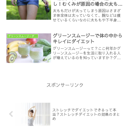
し！むくみが原因の場合の太もも
を細くする方法
太ももだけが太ってしまう原因はさまざ
ま体全体は太っていなくて、腕などは痩
せているくらいなのに太ももや下半身だ
けがどうしても痩せないと言う人がいま
す。太ももだけが太ってしまう原因には
さまざまなものがあります。太ももが太
グリーンスムージーで体の中から
グリーンスムージーダイエット
くなる原因は主に、以下の...
キレイにダイエット
グリーンスムージーって？ここ何年かグ
リーンスムージーを生活に取り入れる人
が増えているのを知っていますか？グリ
ーンスムージーとは生野菜と果物をミキ
サーで撹拌した飲み物のことです。ミキ
サーさえあれば作るのはとっても簡単。
グリーンスムージーは気軽...
スポンサーリンク
ストレッチでダイエットできるって本
当？ストレッチダイエットの効果のまと
め