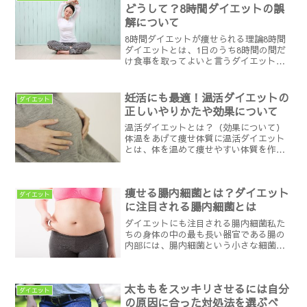
は細かいカロリー制限や食...
どうして？8時間ダイエットの誤
解について
8時間ダイエットが痩せられる理論8時間
ダイエットとは、1日のうち8時間の間だ
け食事を取ってよいと言うダイエット方
法です。残りの16時間は、水分以外は口
にしないことで痩せられる方法です。8時
間の間であれば、食べてはいけない食品
妊活にも最適！温活ダイエットの
ダイエット
もありません。ケ...
正しいやりかたや効果について
温活ダイエットとは？（効果について）
体温をあげて痩せ体質に温活ダイエット
とは、体を温めて痩せやすい体質を作り
上げるダイエットで血流が悪く、太り体
質の方が多い冷え性の女性に是非実践し
ていただきたいジャンルの一つでありま
痩せる腸内細菌とは？ダイエット
す。＾体を温めるだけでダ...
ダイエット
に注目される腸内細菌とは
ダイエットにも注目される腸内細菌私た
ちの身体の中の最も長い器官である腸の
内部には、腸内細菌という小さな細菌が
棲んでおり、さまざまな種類の細菌が集
まって、増殖を繰り返しています。その
数はおよそ、数百種類、100兆個にのぼる
太ももをスッキリさせるには自分
といわれています10...
ダイエット
の原因に合った対処法を選ぶべ