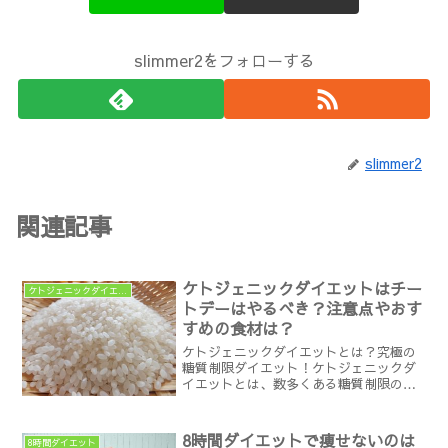
slimmer2をフォローする
slimmer2
関連記事
ケトジェニックダイエットはチー
ケトジェニックダイエット
トデーはやるべき？注意点やおす
すめの食材は？
ケトジェニックダイエットとは？究極の
糖質制限ダイエット！ケトジェニックダ
イエットとは、数多くある糖質制限の中
でも特に飛び抜けて炭水化物（糖質）を
制限するべきダイエットの一つでありま
す。ただし、ケトジェニックダイエット
8時間ダイエットで痩せないのは
8時間ダイエット