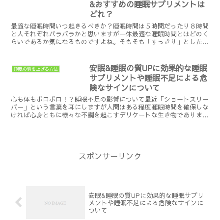
&おすすめの睡眠サプリメントは
どれ？
最適な睡眠時間いつ起きるべきか？睡眠時間は５時間だったり８時間
と人それぞれバラバラかと思いますが一体最適な睡眠時間とはどのく
らいであるか気になるものですよね。そもそも「すっきり」とした状
態で起床するにはどのタイミングで起きれば良いかという疑...
安眠&睡眠の質UPに効果的な睡眠
睡眠の質を上げる方法
サプリメントや睡眠不足による危
険なサインについて
心も体もボロボロ！？睡眠不足の影響について最近「ショートスリー
パー」という言葉を耳にしますが人間はある程度睡眠時間を確保しな
ければ心身ともに様々な不調を起こすデリケートな生き物でありま
す。特に年齢が若い人ほど「睡眠不足で体調不良を起こすわけ...
スポンサーリンク
安眠&睡眠の質UPに効果的な睡眠サプリ
メントや睡眠不足による危険なサインに
ついて