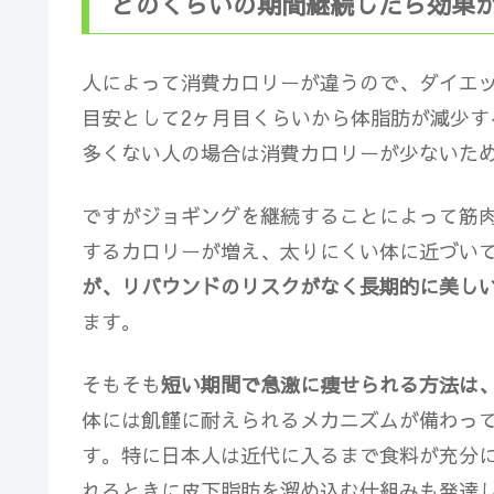
どのくらいの期間継続したら効果
人によって消費カロリーが違うので、ダイエ
目安として
2ヶ月目くらいから体脂肪が減少す
多くない人の場合は消費カロリーが少ないた
ですがジョギングを継続することによって筋
するカロリーが増え、太りにくい体に近づい
が、リバウンドのリスクがなく長期的に美し
ます。
そもそも
短い期間で急激に痩せられる方法は
体には飢饉に耐えられるメカニズムが備わっ
す。特に日本人は近代に入るまで食料が充分
れるときに皮下脂肪を溜め込む仕組みも発達