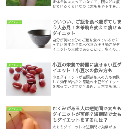
ま体全体は太っていなくて、腕などは痩
せているくらいなのに太ももや下半身だ
けがどうしても痩せないと言う人がいま
す。太ももだけが太ってしまう原因には
さまざまなものがあります。太ももが太
ついつい、ご飯を食べ過ぎてしま
ダイエット
くなる原因は主に、以下の...
う人必見！お茶碗を変えて痩せる
ダイエット
自分が何kcal分のご飯を食べているか知
っていますか？炭水化物の摂り過ぎがダ
イエットの大敵であることは、多くの人
がよくご存知だと思います。しかし主食
として食卓に上る頻度の高いご飯のカロ
リーがどのくらいか、正確に把握してダ
小豆の栄養で綺麗に痩せる小豆ダ
ダイエット
イエットをしている人...
イエット！小豆水の飲み方も
小豆ダイエットが話題芸能人の方も実践
して効果が出たと話題の小豆ダイエット
を知っていますか？最近、日本でも注目
され始めた楽ちんダイエットとして話題
です。このダイエットに使うのは、小豆
だけです。小豆は日本人には昔から親し
みのある食べ物です。なん...
むくみがある人は短期間で太もも
ダイエット
ダイエットが可能？短期間で太も
もダイエットをするには？
太ももダイエットは短期間で効果があ