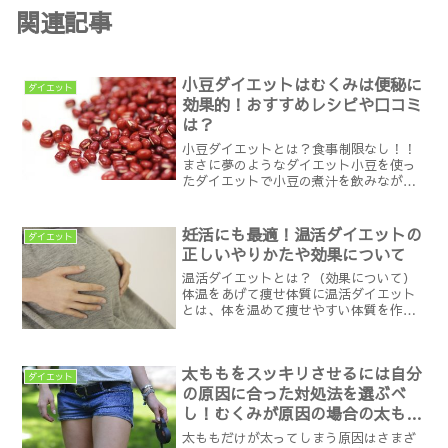
関連記事
小豆ダイエットはむくみは便秘に
ダイエット
効果的！おすすめレシピや口コミ
は？
小豆ダイエットとは？食事制限なし！！
まさに夢のようなダイエット小豆を使っ
たダイエットで小豆の煮汁を飲みなが
ら、食事制限なしで実践していく簡単
楽々ダイエットであると共に以前ナイナ
イアンサーでも紹介されたことから今日
妊活にも最適！温活ダイエットの
ダイエット
本で超話題になっているダイエ...
正しいやりかたや効果について
温活ダイエットとは？（効果について）
体温をあげて痩せ体質に温活ダイエット
とは、体を温めて痩せやすい体質を作り
上げるダイエットで血流が悪く、太り体
質の方が多い冷え性の女性に是非実践し
ていただきたいジャンルの一つでありま
太ももをスッキリさせるには自分
す。＾体を温めるだけでダ...
ダイエット
の原因に合った対処法を選ぶべ
し！むくみが原因の場合の太もも
を細くする方法
太ももだけが太ってしまう原因はさまざ