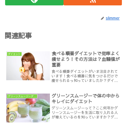
slimmer
関連記事
食べる順番ダイエットで効率よく
ダイエット
痩せよう！その方法は？血糖値が
重要
食べる順番ダイエットがいま注目されて
います！食べる順番に気をつけるだけで
痩せられるっ知っていましたか？ダイエ
ットをして痩せたいけれど、食事制限は
お腹がすいて辛い。運動もなかなか続か
ない。そんな人に朗報です！実は普段食
グリーンスムージーで体の中から
グリーンスムージーダイエット
べている三度の食事はその...
キレイにダイエット
グリーンスムージーって？ここ何年かグ
リーンスムージーを生活に取り入れる人
が増えているのを知っていますか？グリ
ーンスムージーとは生野菜と果物をミキ
サーで撹拌した飲み物のことです。ミキ