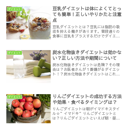
サーさえあれば作るのはとっても簡単。
豆乳ダイエットは体によくてとっ
グリーンスムージーは気軽...
ダイエット
ても簡単！正しいやりかたと注意
点
豆乳ダイエットとは？豆乳には脂肪の吸
収を抑える働きがあります。普段通りの
食事に豆乳をプラスするだけでダイエッ
ト効果が期待できます。豆乳には美肌効
果やホルモンバランスを整える働きもあ
るので、女性に人気のダイエット方法で
炭水化物抜きダイエットは効かな
ダイエット
す。ハードな運動は必要な...
い？正しい方法や期間について
炭水化物抜きダイエットは危険？その理
由は？お医者さんが１番嫌がるダイエッ
ト！？炭水化物抜きダイエットはこれま
でも芸能人やモデルさんが実践中のダイ
エットということで数年前からずっと流
行り続けているダイエットの一つです。
確かに短期間ですぐに効果...
りんごダイエットの成功する方法
ダイエット
や効果・食べるタイミングは？
りんごダイエットは朝がイマドキスタイ
ル☆”イマドキ”りんごダイエットと
は？りんごダイエットといえば朝・昼・
夜とりんごしか食べないダイエットとい
うイメージが強い方も多いはず。しかし