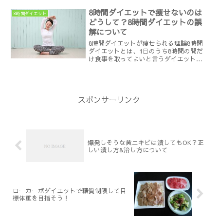
３食りんごダイエットはリバウンドなど
8時間ダイエットで痩せないのは
の危険性が高いことからあま...
8時間ダイエット
どうして？8時間ダイエットの誤
解について
8時間ダイエットが痩せられる理論8時間
ダイエットとは、1日のうち8時間の間だ
け食事を取ってよいと言うダイエット方
法です。残りの16時間は、水分以外は口
にしないことで痩せられる方法です。8時
間の間であれば、食べてはいけない食品
もありません。ケ...
スポンサーリンク
爆発しそうな黄ニキビは潰してもOK？正
しい潰し方&治し方について
ローカーボダイエットで糖質制限して目
標体重を目指そう！