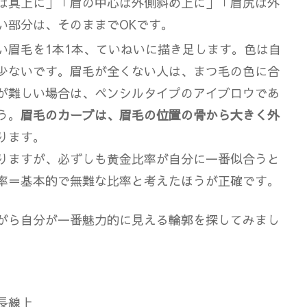
は真上に」「眉の中心は外側斜め上に」「眉尻は外
い部分は、そのままでOKです。
い眉毛を1本1本、ていねいに描き足します
。色は自
少ないです。眉毛が全くない人は、まつ毛の色に合
が難しい場合は、ペンシルタイプのアイブロウであ
う。
眉毛のカーブは、眉毛の位置の骨から大きく外
ります。
りますが、
必ずしも黄金比率が自分に一番似合うと
率＝基本的で無難な比率と考えたほうが正確です。
がら自分が一番魅力的に見える輪郭を探してみまし
長線上