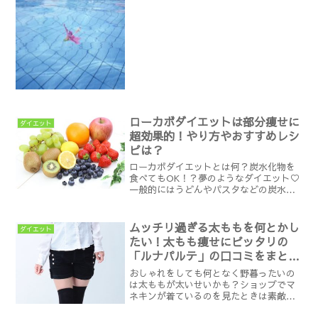
知っていますか？プールはとても効果的
な有酸素運動です。水の中で動くことで
ウォーキングなどよりも効...
ローカボダイエットは部分痩せに
ダイエット
超効果的！やり方やおすすめレシ
ピは？
ローカボダイエットとは何？炭水化物を
食べてもOK！？夢のようなダイエット♡
一般的にはうどんやパスタなどの炭水化
物を食べると一気に太ってしまうという
イメージは強いものですよね。しかし、
今回紹介するロバート・アトキンス博士
ムッチリ過ぎる太ももを何とかし
ダイエット
が考案したローカーボダ...
たい！太もも痩せにピッタリの
「ルナパルテ」の口コミをまとめ
てみました
おしゃれをしても何となく野暮ったいの
は太ももが太いせいかも？ショップでマ
ネキンが着ているのを見たときは素敵な
ドレスだったのに、試着してみたら何と