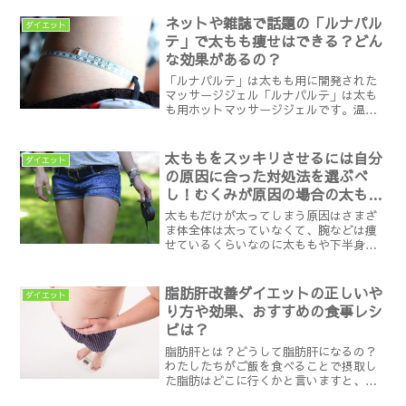
なく野暮ったく感じた経験はありません
か？それはもしかしたら、太過ぎる太も
ネットや雑誌で話題の「ルナパル
ダイエット
もが原因かもしれません。...
テ」で太もも痩せはできる？どん
な効果があるの？
「ルナパルテ」は太もも用に開発された
マッサージジェル「ルナパルテ」は太も
も用ホットマッサージジェルです。温感
ジェルは太ももには効果がないと思って
いる人は、お腹や二の腕用のジェルを使
っていませんでしたか？太ももは皮膚が
太ももをスッキリさせるには自分
ダイエット
厚めなため、お腹など皮膚...
の原因に合った対処法を選ぶべ
し！むくみが原因の場合の太もも
を細くする方法
太ももだけが太ってしまう原因はさまざ
ま体全体は太っていなくて、腕などは痩
せているくらいなのに太ももや下半身だ
けがどうしても痩せないと言う人がいま
す。太ももだけが太ってしまう原因には
さまざまなものがあります。太ももが太
脂肪肝改善ダイエットの正しいや
ダイエット
くなる原因は主に、以下の...
り方や効果、おすすめの食事レシ
ピは？
脂肪肝とは？どうして脂肪肝になるの？
わたしたちがご飯を食べることで摂取し
た脂肪はどこに行くかと言いますと、小
腸で脂肪酸に分解された後肝臓へと送ら