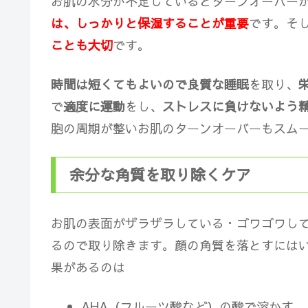
お肌の水分が不足しているとターンオーバー
は、しっかりと保湿することが重要
です。そ
ことも大切
です。
時間は短くてもよいので良質な睡眠
を取り、
で
適度に運動
をし、
ストレスに負けないよう
胞の周期が整いお肌のターンオーバーもスム
余分な角質を取り除くケア
お肌の表面がザラザラしている・ゴワゴワし
るので取り除きます。顔の角質を落とすには
果があるのは
AHA（フルーツ酸など）の酸で溶かす