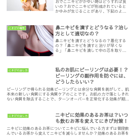
おでこニキビがかゆい時はどうすれば良
いの？おでこニキビが形成されていると
かゆみが生じることがあり、下記のよう
な原因が考えられます。 おでこニキビが
炎症を起こして赤ニキビへと発展してい
る 肌の潤いが失われて乾燥している 角質
鼻ニキビを潰すとどうなる？治し
にきびの場所
の免疫力が低下して...
方として適切なの？
鼻ニキビを潰すとどうなるの？悪化する
の？「鼻ニキビを潰すと治りが早くな
る」「鼻ニキビを潰して中の芯を取り除
くのが最適」という噂がインターネット
では飛び交っています。「鼻ニキビを潰
す」⇒「ニュルニュルと液体や膿が出て
私のお肌にピーリングは必要！？
くる」⇒「繰り返してどんど...
にきびの治し方
ピーリングの副作用を防ぐには、
どうしたらいい？
ピーリングで得られる効果ピーリングとは余分な角質を剥がして、肌
本来の新しい角質にする角質ケアのことです。お肌の力で落としきれ
ない角質を除去することで、ターンオーバーを正常化する効果が期待
できます。溜まった角質によるくすみやザラつきも改善され...
ニキビに効果のあるお茶は？いつ
にきびの治し方
も飲むお茶を変えてにきび対策！
ニキビに効果のあるお茶についてニキビに悩んでいる方まずは普段飲
んでいるお茶から変えてニキビを減らしませんか？効果のあるお茶を