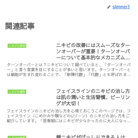
slimmer3
関連記事
ニキビの改善にはスムーズなター
にきびの原因
ンオーバーが重要！ターンオーバ
ーについて基本的なメカニズムを
知ろう
ターンオーバーとは？ニキビについて調べていると、「ターンオーバ
ー」と言う言葉を目にすることが多いと思います。ターンオーバーと
は細胞が生まれ変わることで、「新陳代謝」「代謝」とも呼ばれま
す。ニキビについての情報では主に、お肌の細胞の生まれ変わ...
フェイスラインのニキビの治し方
にきびの場所
は肌の潤いと生活習慣、ピーリン
グが大切！
フェイスラインのニキビの治し方を心得ておこうこのページでは、フ
ェイスライン（こめかみや顎などのUゾーン）のニキビの治し方をご
紹介しています。「思春期にはニキビが少なかったのに大人になって
から形成されるようになった」というケースは意外と多いの...
頬ニキビがびっしりできる人は、
にきびの原因