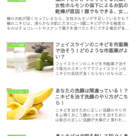
女性ホルモンの低下によるお肌の
乾燥が原因！誰でもできる、女性
ホルモンを増加させる生活習慣の
頬のお肌が固くなっているなら、女性ホルモンが不足しているかも？
ポイント
頬のニキビは、滑らかなお肌にたまに2～3個ニキビができる程度の
ものはチョコレートやスナック菓子を食べたときにできる場合が多い
です。しかし、ニキビとニキビ跡で頬全体が赤くなり、お肌...
フェイスラインのニキビを市販薬
にきびの場所
で治そう！どのような市販薬がよ
い？
フェイスラインのニキビを市販薬で治そ
う毎日のスキンケアでフェイスラインの
ニキビの症状が良くならないのならば、
市販薬を使用するのは選択肢の一つとな
っています。「ニキビだけで病院へと足
を運ぶのは嫌だ」「定期的に皮膚科へと
あなたの洗顔は間違っている！？
にきびの治し方
通院する時間がない」とい...
ニキビを治す洗顔のやり方がこち
ら！
ニキビを治すために正しい洗顔のやり方
を心得ておこう顔のニキビを治すために
は毎日の正しい洗顔が大事だと言われて
おり、やり方を間違えている方は少なく
ありません。そもそも、洗顔は酸化した
皮脂が毛穴に詰まらないように除去した
鼻ニキビは皮脂を制して防ぐ！鼻