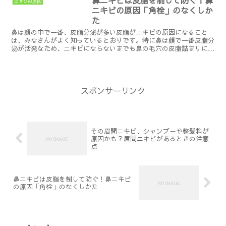
にきびの原因
り、空気中のホコリを取り...
ニキビの原因「角栓」のなくしか
た
鼻は顔の中で一番、皮脂分泌が多い皮脂がニキビの原因になること
は、みなさんがよく知っているとおりです。特に鼻は顔で一番皮脂分
泌が活発なため、ニキビにならないまでも鼻の毛穴の皮脂詰まりに悩
む人はたくさんいます。この毛穴に詰まっている、皮脂と垢が...
スポンサーリンク
その眉間ニキビ、シャンプーや整髪料が
原因かも？眉間ニキビがあるときの注意
点
鼻ニキビは皮脂を制して防ぐ！鼻ニキビ
の原因「角栓」のなくしかた