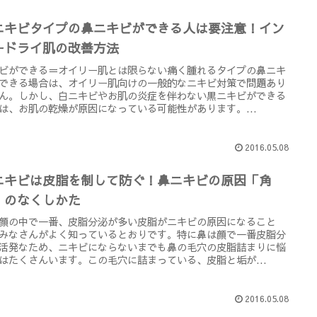
ニキビタイプの鼻ニキビができる人は要注意！イン
ードライ肌の改善方法
ビができる＝オイリー肌とは限らない痛く腫れるタイプの鼻ニキ
できる場合は、オイリー肌向けの一般的なニキビ対策で問題あり
ん。しかし、白ニキビやお肌の炎症を伴わない黒ニキビができる
は、お肌の乾燥が原因になっている可能性があります。...
2016.05.08
ニキビは皮脂を制して防ぐ！鼻ニキビの原因「角
」のなくしかた
顔の中で一番、皮脂分泌が多い皮脂がニキビの原因になること
みなさんがよく知っているとおりです。特に鼻は顔で一番皮脂分
活発なため、ニキビにならないまでも鼻の毛穴の皮脂詰まりに悩
はたくさんいます。この毛穴に詰まっている、皮脂と垢が...
2016.05.08