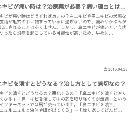
ニキビが痛い時は？治療薬が必要？痛い理由とは…
キビが痛い時はどうすれば良いの？白ニキビや黒ニキビの状態な
皮脂が毛穴の中に詰まっているに過ぎないので、痛みやかゆみが
起こされることはありません。しかし、鼻ニキビが痛いという状
なったら炎症を起こしている可能性が高いため、早めに...
2016.04.23
ニキビを潰すとどうなる？治し方として適切なの？
キビを潰すとどうなるの？悪化するの？「鼻ニキビを潰すと治り
くなる」「鼻ニキビを潰して中の芯を取り除くのが最適」という
インターネットでは飛び交っています。「鼻ニキビを潰す」
ニュルニュルと液体や膿が出てくる」⇒「繰り返してどんど...