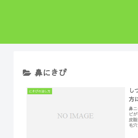
鼻にきび
し
にきびの治し方
方
鼻ニ
ビが
皮脂
毛穴