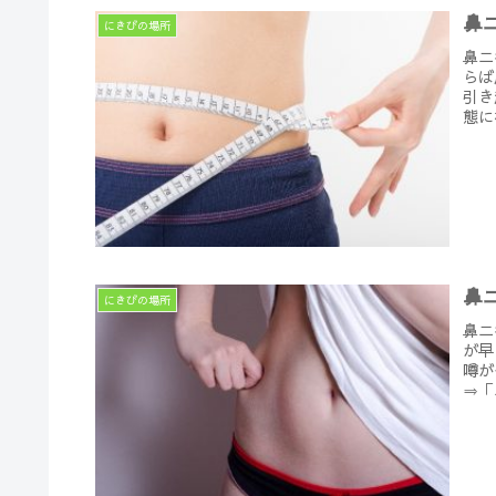
鼻
にきびの場所
鼻ニ
らば
引き
態に
鼻
にきびの場所
鼻ニ
が早
噂が
⇒「