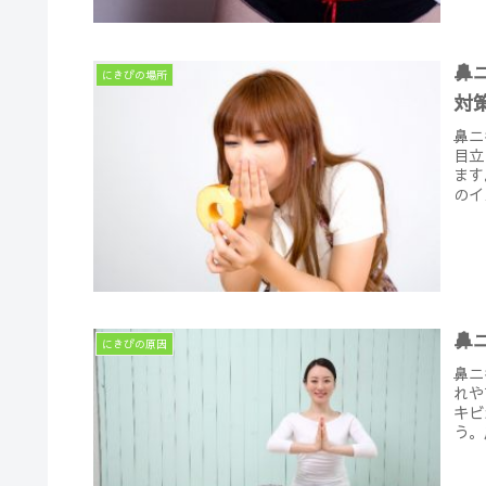
鼻
にきびの場所
対
鼻ニ
目立
ます
のイ
鼻
にきびの原因
鼻ニ
れや
キビ
う。