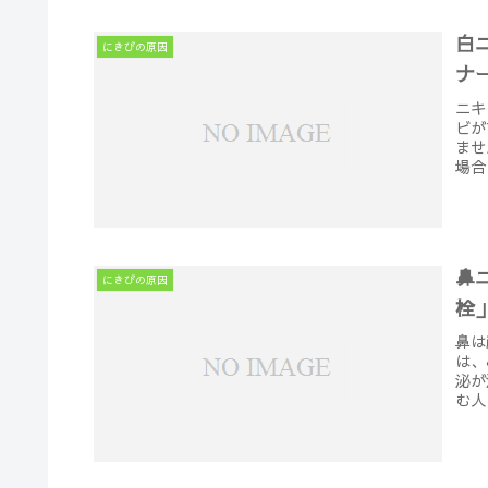
白
にきびの原因
ナ
ニキ
ビが
ませ
場合
鼻
にきびの原因
栓
鼻は
は、
泌が
む人