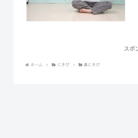
スポ
ホーム
にきび
鼻にきび