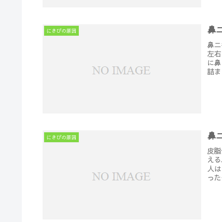
鼻
にきびの原因
鼻ニ
左右
に鼻
詰ま
鼻
にきびの原因
皮脂
える
人は
った