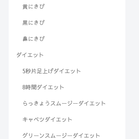
黄にきび
黒にきび
鼻にきび
ダイエット
5秒片足上げダイエット
8時間ダイエット
らっきょうスムージーダイエット
キャベツダイエット
グリーンスムージーダイエット