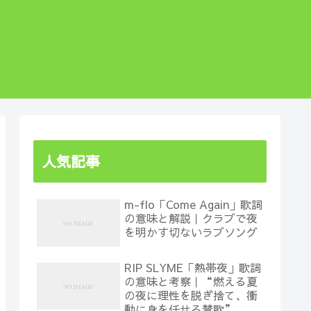
人気記事
m-flo「Come Again」歌詞
の意味と解説｜クラブで夜
を明かす切ないラブソング
RIP SLYME「熱帯夜」歌詞
の意味と考察｜“燃える夏
の夜に理性を脱ぎ捨て、衝
動に身を任せる賛歌”