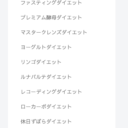
ファスティングダイエット
プレミアム酵母ダイエット
マスタークレンズダイエット
ヨーグルトダイエット
リンゴダイエット
ルナパルテダイエット
レコーディングダイエット
ローカーボダイエット
休日ずぼらダイエット