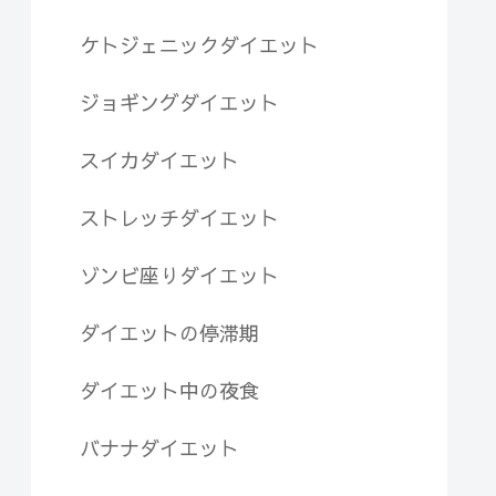
ケトジェニックダイエット
ジョギングダイエット
スイカダイエット
ストレッチダイエット
ゾンビ座りダイエット
ダイエットの停滞期
ダイエット中の夜食
バナナダイエット