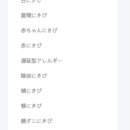
白にきび
眉間にきび
赤ちゃんにきび
赤にきび
遅延型アレルギー
陰部にきび
頬にきび
顎にきび
顔ダニにきび