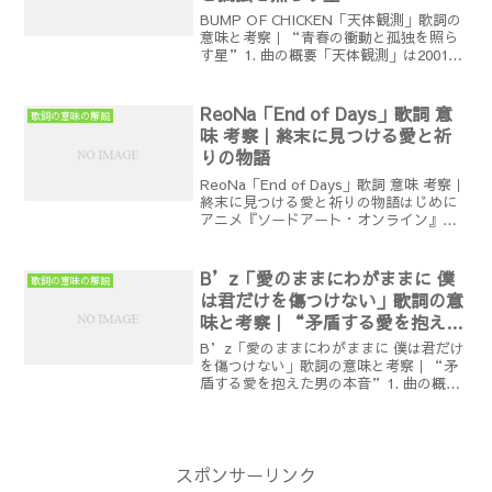
BUMP OF CHICKEN「天体観測」歌詞の
意味と考察｜“青春の衝動と孤独を照ら
す星”1. 曲の概要「天体観測」は2001年
3月にリリースされたシングルで、BUMP
OF CHICKENの出世作。「午後2時 フミ
キリに望遠鏡を担いで行っ...
ReoNa「End of Days」歌詞 意
歌詞の意味の解説
味 考察｜終末に見つける愛と祈
りの物語
ReoNa「End of Days」歌詞 意味 考察｜
終末に見つける愛と祈りの物語はじめに
アニメ『ソードアート・オンライン』や
『シャドーハウス』の楽曲でも知られる
ReoNa。彼女の歌声は「絶望系アニソン
シンガー」とも呼ばれ、切なくも透明
B’z「愛のままにわがままに 僕
歌詞の意味の解説
感...
は君だけを傷つけない」歌詞の意
味と考察｜“矛盾する愛を抱えた
男の本音”
B’z「愛のままにわがままに 僕は君だけ
を傷つけない」歌詞の意味と考察｜“矛
盾する愛を抱えた男の本音”1. 曲の概要
「愛のままにわがままに 僕は君だけを傷
つけない」は1993年3月17日にリリース
されたB’zの13枚目のシングル。作詞：
稲葉...
スポンサーリンク