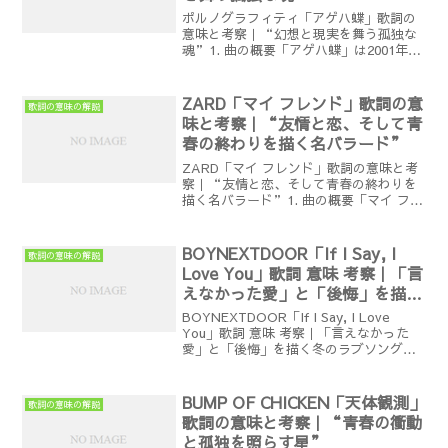
ポルノグラフィティ「アゲハ蝶」歌詞の
意味と考察｜“幻想と現実を舞う孤独な
魂”1. 曲の概要「アゲハ蝶」は2001年6
月にリリースされたポルノグラフィティ
の4枚目のシングル。シングルとしては初
のオリコン1位を獲得し、今も代表曲とし
ZARD「マイ フレンド」歌詞の意
歌詞の意味の解説
て歌い継がれ...
味と考察｜“友情と恋、そして青
春の終わりを描く名バラード”
ZARD「マイ フレンド」歌詞の意味と考
察｜“友情と恋、そして青春の終わりを
描く名バラード”1. 曲の概要「マイ フレ
ンド」は1996年1月にリリースされた
ZARDの17枚目のシングル。作詞は坂井
泉水、作曲は織田哲郎。ZARDの楽曲の
BOYNEXTDOOR「If I Say, I
歌詞の意味の解説
中でも...
Love You」歌詞 意味 考察｜「言
えなかった愛」と「後悔」を描く
冬のラブソング
BOYNEXTDOOR「If I Say, I Love
You」歌詞 意味 考察｜「言えなかった
愛」と「後悔」を描く冬のラブソングは
じめに2025年1月、BOYNEXTDOORが
発表したデジタルシングル 「If I Say, I
Love...
BUMP OF CHICKEN「天体観測」
歌詞の意味の解説
歌詞の意味と考察｜“青春の衝動
と孤独を照らす星”