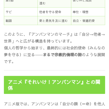
第3節
苦しみと成長
進む
サビ
他者を守る使命
奉仕・理想
結語
愛と勇気を友に進む
自立・普遍的愛
このように、『アンパンマンのマーチ』は「自分→他者→
世界」へと広がる構造を持っています。
個人の哲学から始まり、最終的には社会的使命（みんなの
夢を守る）に至る――
まるで宗教的倫理の詩
のような展開
です。
アニメ『それいけ！アンパンマン』との関
係
アニメ版では、アンパンマンは「自分の顔（＝命）を他人