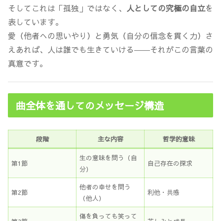
そしてこれは「孤独」ではなく、
人としての究極の自立
を
表しています。
愛（他者への思いやり）と勇気（自分の信念を貫く力）さ
えあれば、人は誰でも生きていける――それがこの言葉の
真意です。
曲全体を通してのメッセージ構造
段階
主な内容
哲学的意味
生の意味を問う（自
第1節
自己存在の探求
分）
他者の幸せを問う
第2節
利他・共感
（他人）
傷を負っても笑って